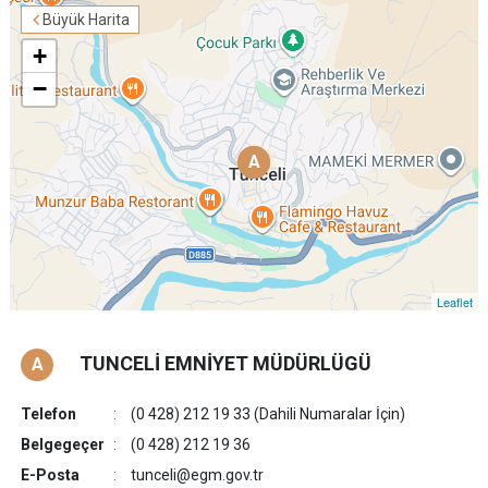
Büyük Harita
+
−
A
A
Leaflet
TUNCELİ EMNİYET MÜDÜRLÜGÜ
A
Telefon
(0 428) 212 19 33 (Dahili Numaralar İçin)
Belgegeçer
(0 428) 212 19 36
E-Posta
tunceli@egm.gov.tr