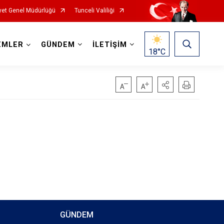
et Genel Müdürlüğü
Tunceli Valiliği
EMLER
GÜNDEM
İLETİŞİM
18
°C
GÜNDEM